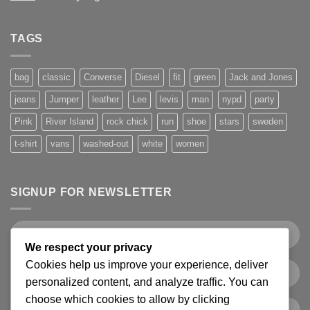
TAGS
bag
classic
Converse
Diesel
fit
green
Jack and Jones
jeans
Jumper
leather
Lee
levis
man
nypd
party
Pink
River Island
rock chick
run
shoe
stars
sweden
t-shirt
vans
washed-out
white
women
SIGNUP FOR NEWSLETTER
We respect your privacy
Cookies help us improve your experience, deliver
personalized content, and analyze traffic. You can
choose which cookies to allow by clicking