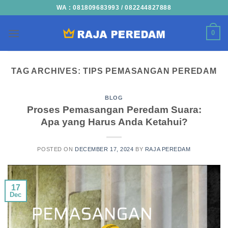
Skip
WA : 081809683993 / 082244827888
to
content
0
TAG ARCHIVES:
TIPS PEMASANGAN PEREDAM
BLOG
Proses Pemasangan Peredam Suara:
Apa yang Harus Anda Ketahui?
POSTED ON
DECEMBER 17, 2024
BY
RAJA PEREDAM
17
Dec