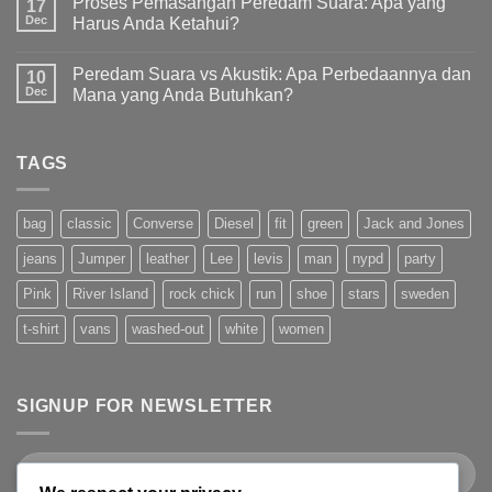
Proses Pemasangan Peredam Suara: Apa yang
17
Dec
Harus Anda Ketahui?
Peredam Suara vs Akustik: Apa Perbedaannya dan
10
Dec
Mana yang Anda Butuhkan?
TAGS
bag
classic
Converse
Diesel
fit
green
Jack and Jones
jeans
Jumper
leather
Lee
levis
man
nypd
party
Pink
River Island
rock chick
run
shoe
stars
sweden
t-shirt
vans
washed-out
white
women
SIGNUP FOR NEWSLETTER