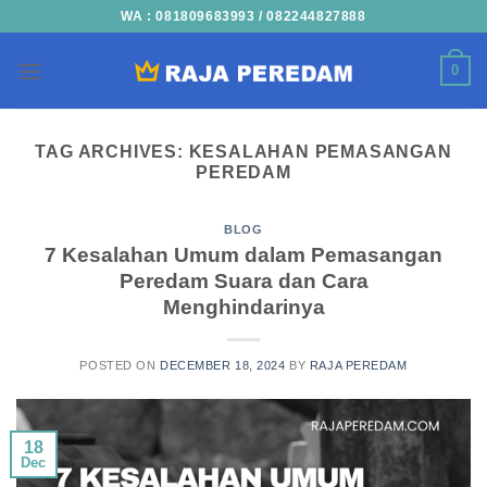
Skip
WA : 081809683993 / 082244827888
to
content
0
TAG ARCHIVES:
KESALAHAN PEMASANGAN
PEREDAM
BLOG
7 Kesalahan Umum dalam Pemasangan
Peredam Suara dan Cara
Menghindarinya
POSTED ON
DECEMBER 18, 2024
BY
RAJA PEREDAM
18
Dec