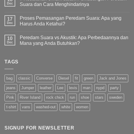
Dec
Suara dan Cara Menghindarinya
Proses Pemasangan Peredam Suara: Apa yang
17
Dec
Harus Anda Ketahui?
Peredam Suara vs Akustik: Apa Perbedaannya dan
10
Dec
Mana yang Anda Butuhkan?
TAGS
bag
classic
Converse
Diesel
fit
green
Jack and Jones
jeans
Jumper
leather
Lee
levis
man
nypd
party
Pink
River Island
rock chick
run
shoe
stars
sweden
t-shirt
vans
washed-out
white
women
SIGNUP FOR NEWSLETTER