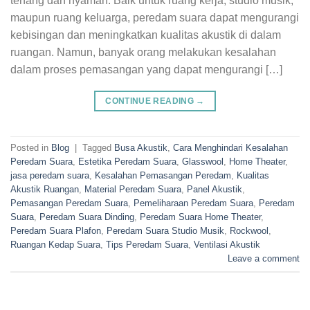
tenang dan nyaman. Baik untuk ruang kerja, studio musik,
maupun ruang keluarga, peredam suara dapat mengurangi
kebisingan dan meningkatkan kualitas akustik di dalam
ruangan. Namun, banyak orang melakukan kesalahan
dalam proses pemasangan yang dapat mengurangi […]
CONTINUE READING
→
Posted in
Blog
|
Tagged
Busa Akustik
,
Cara Menghindari Kesalahan
Peredam Suara
,
Estetika Peredam Suara
,
Glasswool
,
Home Theater
,
jasa peredam suara
,
Kesalahan Pemasangan Peredam
,
Kualitas
Akustik Ruangan
,
Material Peredam Suara
,
Panel Akustik
,
Pemasangan Peredam Suara
,
Pemeliharaan Peredam Suara
,
Peredam
Suara
,
Peredam Suara Dinding
,
Peredam Suara Home Theater
,
Peredam Suara Plafon
,
Peredam Suara Studio Musik
,
Rockwool
,
Ruangan Kedap Suara
,
Tips Peredam Suara
,
Ventilasi Akustik
Leave a comment