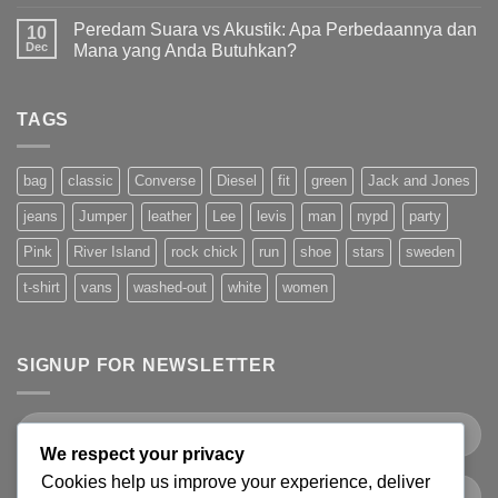
Peredam Suara vs Akustik: Apa Perbedaannya dan
10
Dec
Mana yang Anda Butuhkan?
TAGS
bag
classic
Converse
Diesel
fit
green
Jack and Jones
jeans
Jumper
leather
Lee
levis
man
nypd
party
Pink
River Island
rock chick
run
shoe
stars
sweden
t-shirt
vans
washed-out
white
women
SIGNUP FOR NEWSLETTER
We respect your privacy
Cookies help us improve your experience, deliver