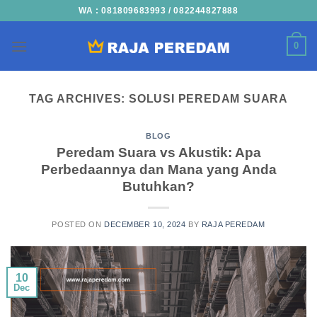
Skip
WA : 081809683993 / 082244827888
to
content
0
TAG ARCHIVES:
SOLUSI PEREDAM SUARA
BLOG
Peredam Suara vs Akustik: Apa
Perbedaannya dan Mana yang Anda
Butuhkan?
POSTED ON
DECEMBER 10, 2024
BY
RAJA PEREDAM
10
Dec