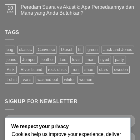
Peredam Suara vs Akustik: Apa Perbedaannya dan
10
Dec
Mana yang Anda Butuhkan?
TAGS
bag
classic
Converse
Diesel
fit
green
Jack and Jones
jeans
Jumper
leather
Lee
levis
man
nypd
party
Pink
River Island
rock chick
run
shoe
stars
sweden
t-shirt
vans
washed-out
white
women
SIGNUP FOR NEWSLETTER
We respect your privacy
Cookies help us improve your experience, deliver