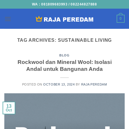
Skip
WA : 081809683993 / 082244827888
to
content
0
TAG ARCHIVES:
SUSTAINABLE LIVING
BLOG
Rockwool dan Mineral Wool: Isolasi
Andal untuk Bangunan Anda
POSTED ON
OCTOBER 13, 2024
BY
RAJA PEREDAM
13
Oct