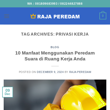
Skip
WA : 081809683993 / 082244827888
to
content
0
TAG ARCHIVES:
PRIVASI KERJA
BLOG
10 Manfaat Menggunakan Peredam
Suara di Ruang Kerja Anda
POSTED ON
DECEMBER 9, 2024
BY
RAJA PEREDAM
09
Dec