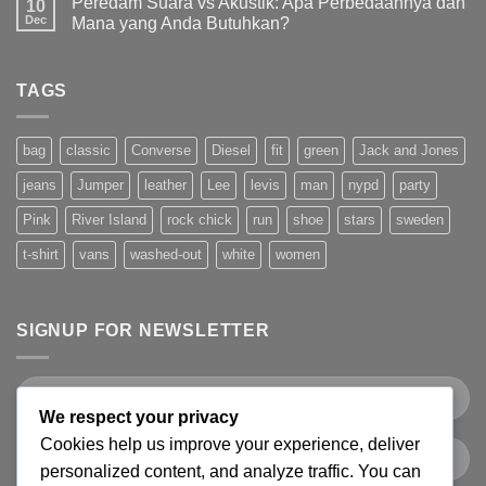
Peredam Suara vs Akustik: Apa Perbedaannya dan
10
Dec
Mana yang Anda Butuhkan?
TAGS
bag
classic
Converse
Diesel
fit
green
Jack and Jones
jeans
Jumper
leather
Lee
levis
man
nypd
party
Pink
River Island
rock chick
run
shoe
stars
sweden
t-shirt
vans
washed-out
white
women
SIGNUP FOR NEWSLETTER
We respect your privacy
Cookies help us improve your experience, deliver
personalized content, and analyze traffic. You can