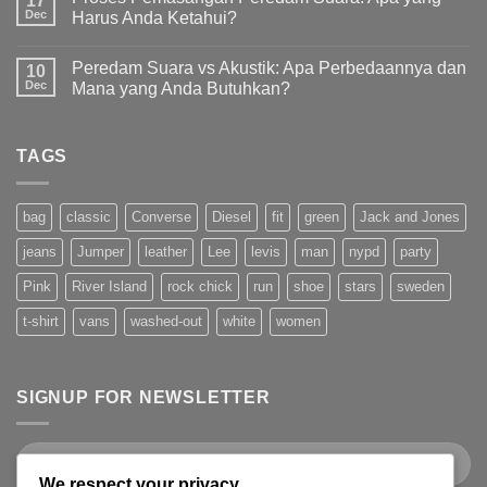
17
Dec
Harus Anda Ketahui?
Peredam Suara vs Akustik: Apa Perbedaannya dan
10
Dec
Mana yang Anda Butuhkan?
TAGS
bag
classic
Converse
Diesel
fit
green
Jack and Jones
jeans
Jumper
leather
Lee
levis
man
nypd
party
Pink
River Island
rock chick
run
shoe
stars
sweden
t-shirt
vans
washed-out
white
women
SIGNUP FOR NEWSLETTER
We respect your privacy