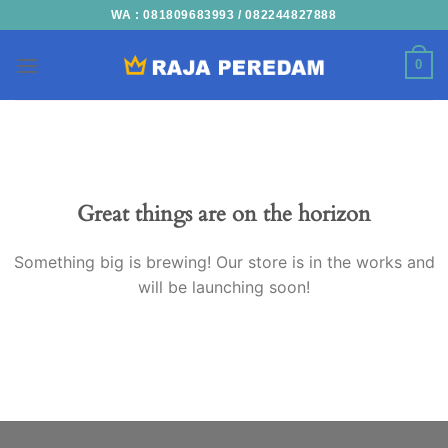
Skip
WA : 081809683993 / 082244827888
to
content
0
Skip
to
content
Great things are on the horizon
Something big is brewing! Our store is in the works and
will be launching soon!