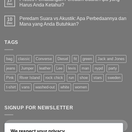
17
Dec
Harus Anda Ketahui?
Peredam Suara vs Akustik: Apa Perbedaannya dan
10
Dec
Mana yang Anda Butuhkan?
TAGS
bag
classic
Converse
Diesel
fit
green
Jack and Jones
jeans
Jumper
leather
Lee
levis
man
nypd
party
Pink
River Island
rock chick
run
shoe
stars
sweden
t-shirt
vans
washed-out
white
women
SIGNUP FOR NEWSLETTER
We respect your privacy