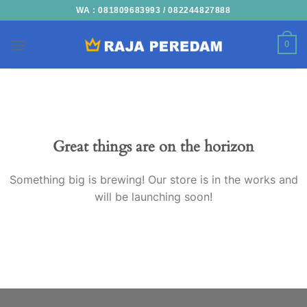
Skip
WA : 081809683993 / 082244827888
to
content
0
Skip
to
content
Great things are on the horizon
Something big is brewing! Our store is in the works and
will be launching soon!